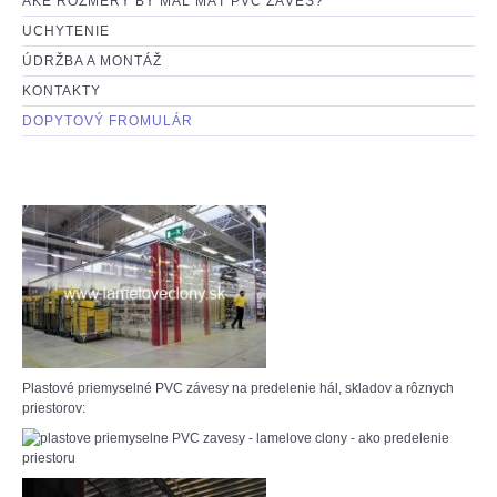
AKÉ ROZMERY BY MAL MAŤ PVC ZÁVES?
UCHYTENIE
ÚDRŽBA A MONTÁŽ
KONTAKTY
DOPYTOVÝ FROMULÁR
Plastové priemyselné PVC závesy na predelenie hál, skladov a rôznych
priestorov: