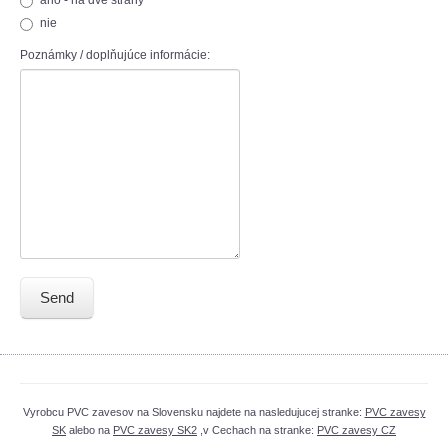
nie
Poznámky / doplňujúce informácie:
Send
Vyrobcu PVC zavesov na Slovensku najdete na nasledujucej stranke:
PVC zavesy
SK
alebo na
PVC zavesy SK2
,v Cechach na stranke:
PVC zavesy CZ