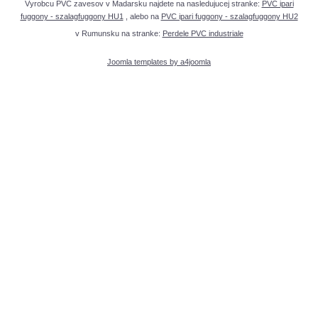
Vyrobcu PVC zavesov v Madarsku najdete na nasledujucej stranke:
PVC ipari
fuggony - szalagfuggony HU1
, alebo na
PVC ipari fuggony - szalagfuggony HU2
v Rumunsku na stranke:
Perdele PVC industriale
Joomla templates by a4joomla