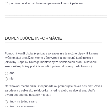
používame strečovú fóliu na upevnenie tovaru k paletám
__________________________________________
DOPLŇUJÚCE INFORMÁCIE
Pomocná konštrukcia: (v prípade ak záves nie je možné pipevniť k stene
kvôli nejakej prekážke, vieme Vám vyrobiť aj pomocnú konštrukciu z
jokloviny. Napr. ak záves je montovaný za sekcionálnu bránu a kovanie
sekcionálnej brány prekáža montáži priamo do steny nad otvorom.)
áno
nie
Odťahovací mechanizmus: (v prípade ak potrebujete záves odsúvať. Záves
sa odsúva v celku ako rolldoor-ky na jednu alebo na dve strany. Vedľa
otvoru potrebujete dostatok miesta.)
áno - na jednu stranu
áno - na dve strany