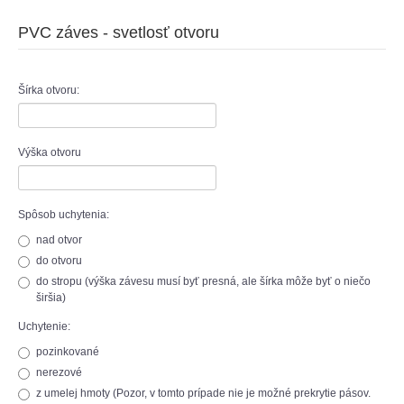
PVC záves - svetlosť otvoru
Šírka otvoru:
Výška otvoru
Spôsob uchytenia:
nad otvor
do otvoru
do stropu (výška závesu musí byť presná, ale šírka môže byť o niečo
širšia)
Uchytenie:
pozinkované
nerezové
z umelej hmoty (Pozor, v tomto prípade nie je možné prekrytie pásov.