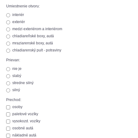
Umiestnenie otvoru:
interiér
exteriér
medzi exteriérom a interiérom
chladiareňské boxy, autá
mraziarenské boxy, autá
chladiarenský pult - potraviny
Prievan:
nie je
slabý
stredne silný
silný
Prechod:
osoby
paletové vozíky
vysokozd. vozíky
osobné autá
nákladné autá