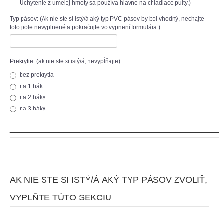
Uchytenie z umelej hmoty sa používa hlavne na chladiace pulty.)
Typ pásov: (Ak nie ste si istý/á aký typ PVC pásov by bol vhodný, nechajte
toto pole nevyplnené a pokračujte vo vypnení formulára.)
Prekrytie: (ak nie ste si istý/á, nevypĺňajte)
bez prekrytia
na 1 hák
na 2 háky
na 3 háky
__________________________________________
AK NIE STE SI ISTÝ/Á AKÝ TYP PÁSOV ZVOLIŤ,
VYPLŇTE TÚTO SEKCIU