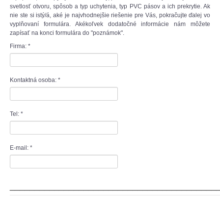
svetlosť otvoru, spôsob a typ uchytenia, typ PVC pásov a ich prekrytie. Ak
nie ste si istý/á, aké je najvhodnejšie riešenie pre Vás, pokračujte ďalej vo
vyplňovaní formulára. Akékoľvek dodatočné informácie nám môžete
zapísať na konci formulára do "poznámok".
Firma:
*
Kontaktná osoba:
*
Tel:
*
E-mail:
*
__________________________________________